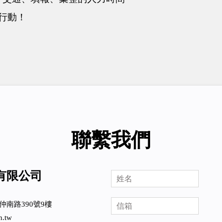
行動！
聯繫我們
有限公司
仲南路390號9樓
h.tw